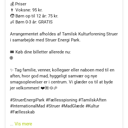
💰 Priser
👨 Voksne: 95 kr.
🧒 Børn op til 12 år: 75 kr.
👶 Børn 0-3 år: GRATIS
Arrangementet afholdes af Tamilsk Kulturforening Struer
i samarbejde med Struer Energi Park.
🎟️ Køb dine billetter allerede nu:
🌐
✨ Tag familie, venner, kollegaer eller naboen med til en
aften, hvor god mad, hyggeligt samvær og nye
smagsoplevelser er i centrum. Vi glæder os til at byde
jer velkommen! ❤️🌺🥘🎉
#StruerEnergiPark #Fællesspisning #TamilskAften
#InternationalMad #Struer #MadGlæde #Kultur
#Fællesskab
Vis mere
...