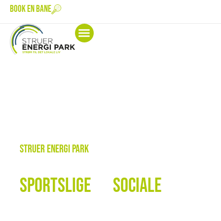
BOOK EN BANE
MØDER OG FESTER
OM STRUER ENERGI PARK
STRUER ENERGI PARK
SAMLINGSPUNKTET FOR DET
SPORTSLIGE
OG
SOCIALE
LIV I
STRUER