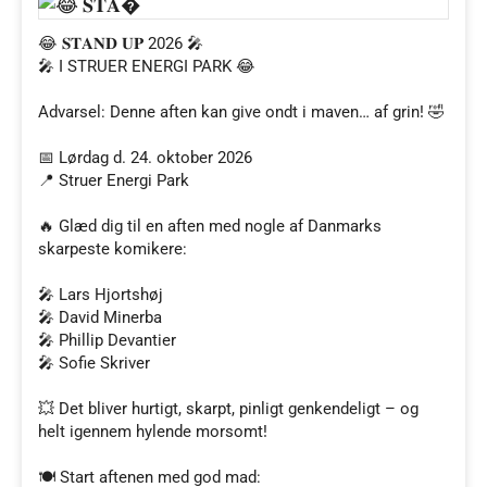
😂 𝐒𝐓𝐀𝐍𝐃 𝐔𝐏 2026 🎤
🎤 I STRUER ENERGI PARK 😂
Advarsel: Denne aften kan give ondt i maven… af grin! 🤣
📅 Lørdag d. 24. oktober 2026
📍 Struer Energi Park
🔥 Glæd dig til en aften med nogle af Danmarks
skarpeste komikere:
🎤 Lars Hjortshøj
🎤 David Minerba
🎤 Phillip Devantier
🎤 Sofie Skriver
💥 Det bliver hurtigt, skarpt, pinligt genkendeligt – og
helt igennem hylende morsomt!
🍽️ Start aftenen med god mad: