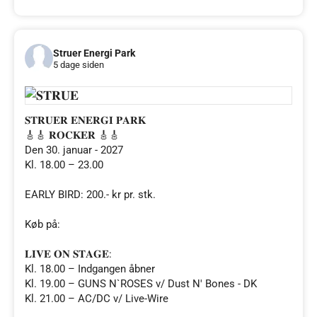
Struer Energi Park
5 dage siden
𝐒𝐓𝐑𝐔𝐄𝐑 𝐄𝐍𝐄𝐑𝐆𝐈 𝐏𝐀𝐑𝐊
🎸🎸 𝐑𝐎𝐂𝐊𝐄𝐑 🎸🎸
Den 30. januar - 2027
Kl. 18.00 – 23.00
EARLY BIRD: 200.- kr pr. stk.
Køb på:
𝐋𝐈𝐕𝐄 𝐎𝐍 𝐒𝐓𝐀𝐆𝐄:
Kl. 18.00 – Indgangen åbner
Kl. 19.00 – GUNS N`ROSES v/ Dust N' Bones - DK
Kl. 21.00 – AC/DC v/ Live-Wire