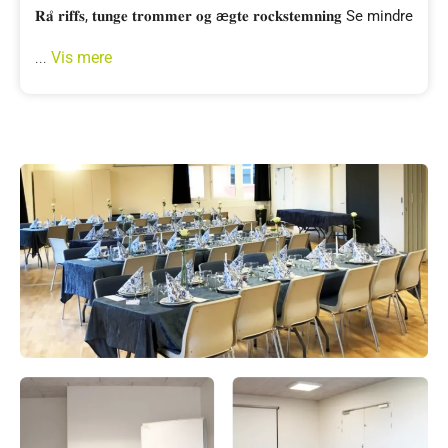
𝐑𝐚̊ 𝐫𝐢𝐟𝐟𝐬, 𝐭𝐮𝐧𝐠𝐞 𝐭𝐫𝐨𝐦𝐦𝐞𝐫 𝐨𝐠 æ𝐠𝐭𝐞 𝐫𝐨𝐜𝐤𝐬𝐭𝐞𝐦𝐧𝐢𝐧𝐠 Se mindre
Vis mere
...