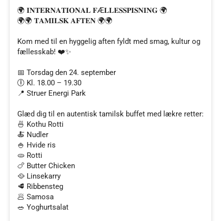
🌍 𝐈𝐍𝐓𝐄𝐑𝐍𝐀𝐓𝐈𝐎𝐍𝐀𝐋 𝐅Æ𝐋𝐋𝐄𝐒𝐒𝐏𝐈𝐒𝐍𝐈𝐍𝐆 🌍
🌍🌍 𝐓𝐀𝐌𝐈𝐋𝐒𝐊 𝐀𝐅𝐓𝐄𝐍 🌍🌍
Kom med til en hyggelig aften fyldt med smag, kultur og
fællesskab! ❤️✨
📅 Torsdag den 24. september
🕕 Kl. 18.00 – 19.30
📍 Struer Energi Park
Glæd dig til en autentisk tamilsk buffet med lækre retter:
🍜 Kothu Rotti
🍝 Nudler
🍚 Hvide ris
🫓 Rotti
🍗 Butter Chicken
🥘 Linsekarry
🥩 Ribbensteg
🥟 Samosa
🥗 Yoghurtsalat