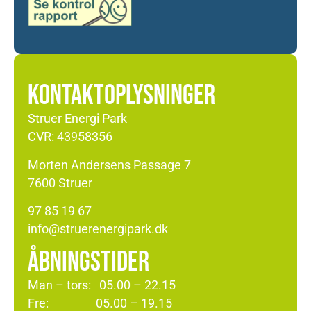
KONTAKTOPLYSNINGER
Struer Energi Park
CVR: 43958356
Morten Andersens Passage 7
7600 Struer
97 85 19 67
info@struerenergipark.dk
ÅBNINGSTIDER
Man – tors: 05.00 – 22.15
Fre: 05.00 – 19.15